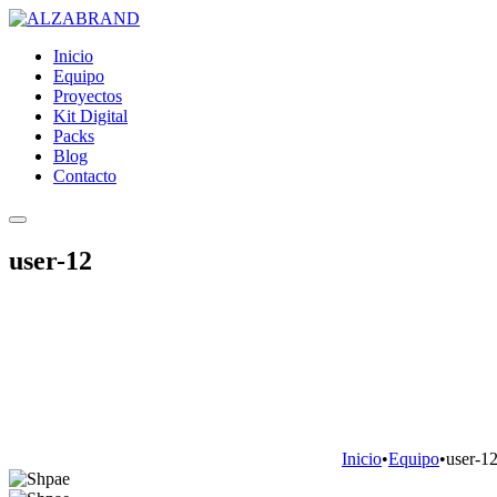
Inicio
Equipo
Proyectos
Kit Digital
Packs
Blog
Contacto
user-12
Inicio
•
Equipo
•
user-1