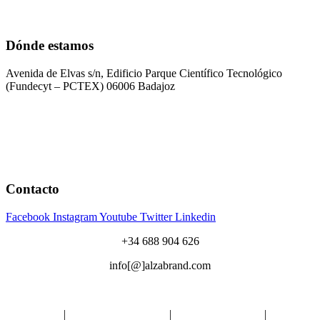
Dónde estamos
Avenida de Elvas s/n, Edificio Parque Científico Tecnológico
(Fundecyt – PCTEX) 06006 Badajoz
Contacto
Facebook
Instagram
Youtube
Twitter
Linkedin
+34 688 904 626
info[@]alzabrand.com
Aviso Legal
|
Política de Privacidad
|
Política de Cookies
|