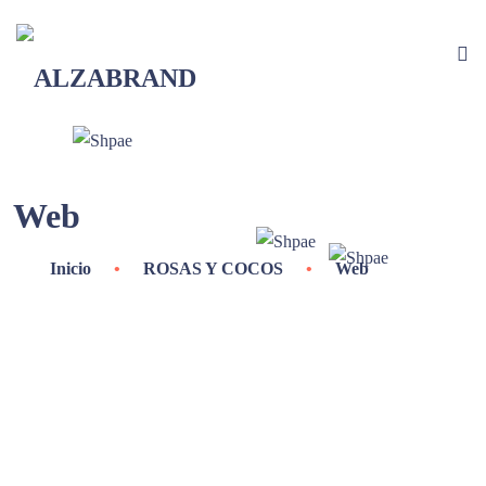
Web
Inicio
•
ROSAS Y COCOS
•
Web