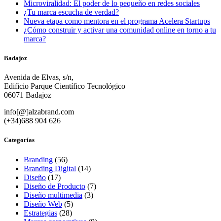
Microviralidad: El poder de lo pequeño en redes sociales
¿Tu marca escucha de verdad?
Nueva etapa como mentora en el programa Acelera Startups
¿Cómo construir y activar una comunidad online en torno a tu
marca?
Badajoz
Avenida de Elvas, s/n,
Edificio Parque Científico Tecnológico
06071 Badajoz
info[@]alzabrand.com
(+34)688 904 626
Categorías
Branding
(56)
Branding Digital
(14)
Diseño
(17)
Diseño de Producto
(7)
Diseño multimedia
(3)
Diseño Web
(5)
Estrategias
(28)