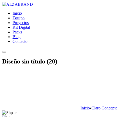
Inicio
Equipo
Proyectos
Kit Digital
Packs
Blog
Contacto
Diseño sin título (20)
Inicio
•
Claro Concept