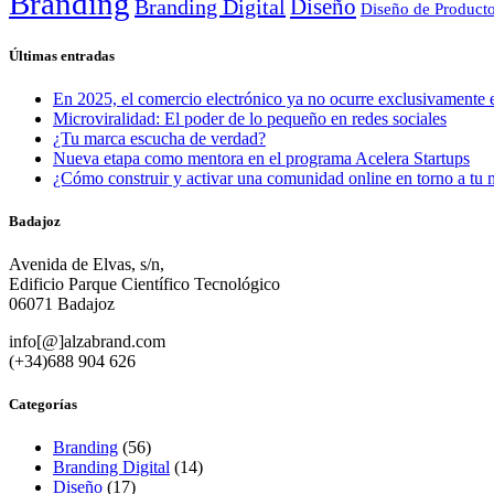
Branding
Diseño
Branding Digital
Diseño de Product
Últimas entradas
En 2025, el comercio electrónico ya no ocurre exclusivamente e
Microviralidad: El poder de lo pequeño en redes sociales
¿Tu marca escucha de verdad?
Nueva etapa como mentora en el programa Acelera Startups
¿Cómo construir y activar una comunidad online en torno a tu 
Badajoz
Avenida de Elvas, s/n,
Edificio Parque Científico Tecnológico
06071 Badajoz
info[@]alzabrand.com
(+34)688 904 626
Categorías
Branding
(56)
Branding Digital
(14)
Diseño
(17)