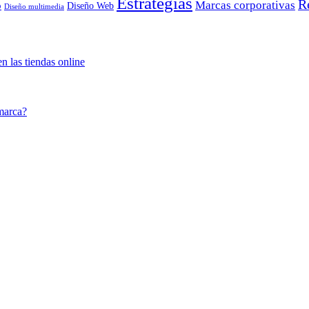
Estrategias
R
Marcas corporativas
o
Diseño Web
Diseño multimedia
n las tiendas online
marca?