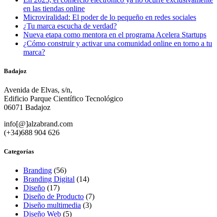
en las tiendas online
Microviralidad: El poder de lo pequeño en redes sociales
¿Tu marca escucha de verdad?
Nueva etapa como mentora en el programa Acelera Startups
¿Cómo construir y activar una comunidad online en torno a tu
marca?
Badajoz
Avenida de Elvas, s/n,
Edificio Parque Científico Tecnológico
06071 Badajoz
info[@]alzabrand.com
(+34)688 904 626
Categorías
Branding
(56)
Branding Digital
(14)
Diseño
(17)
Diseño de Producto
(7)
Diseño multimedia
(3)
Diseño Web
(5)