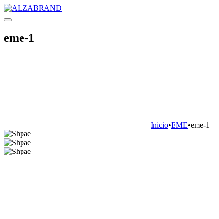
eme-1
Inicio
•
EME
•
eme-1