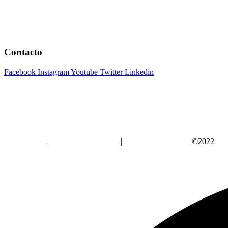
Contacto
Facebook
Instagram
Youtube
Twitter
Linkedin
Aviso Legal
|
Política de Privacidad
|
Política de Cookies
| ©2022
Alz