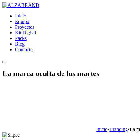
Inicio
Equipo
Proyectos
Kit Digital
Packs
Blog
Contacto
La marca oculta de los martes
Inicio
•
Branding
•
La ma