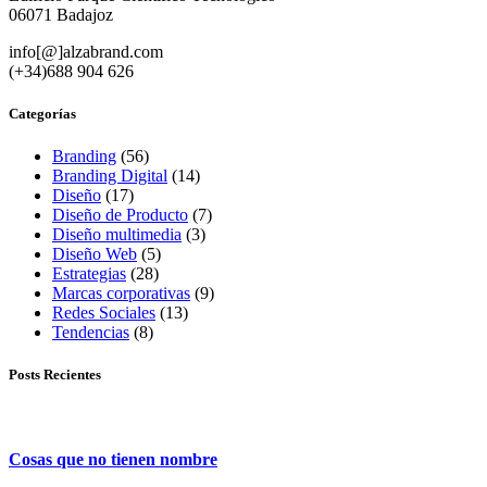
06071 Badajoz
info[@]alzabrand.com
(+34)688 904 626
Categorías
Branding
(56)
Branding Digital
(14)
Diseño
(17)
Diseño de Producto
(7)
Diseño multimedia
(3)
Diseño Web
(5)
Estrategias
(28)
Marcas corporativas
(9)
Redes Sociales
(13)
Tendencias
(8)
Posts Recientes
Cosas que no tienen nombre