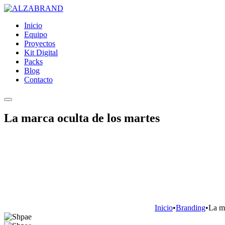
Inicio
Equipo
Proyectos
Kit Digital
Packs
Blog
Contacto
La marca oculta de los martes
Inicio
•
Branding
•
La ma