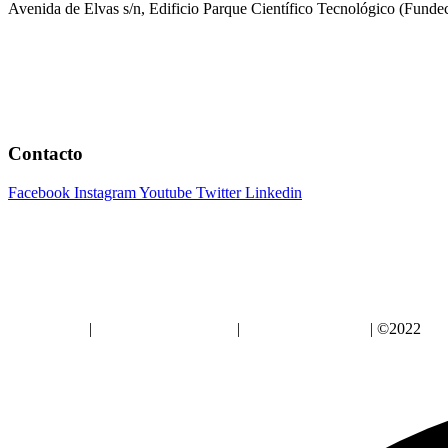
Avenida de Elvas s/n, Edificio Parque Científico Tecnológico (Fun
Contacto
Facebook
Instagram
Youtube
Twitter
Linkedin
Aviso Legal
|
Política de Privacidad
|
Política de Cookies
| ©2022
Alz