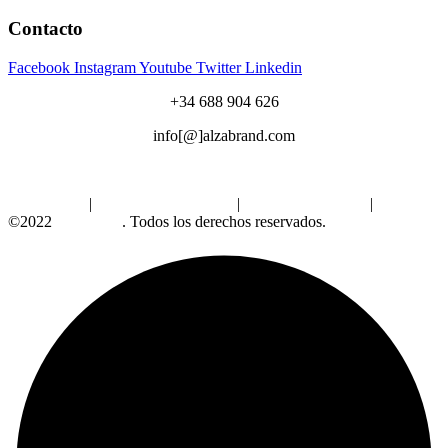
Contacto
Facebook
Instagram
Youtube
Twitter
Linkedin
+34 688 904 626
info[@]alzabrand.com
Aviso Legal
|
Política de Privacidad
|
Política de Cookies
|
©2022
Alzabrand
. Todos los derechos reservados.