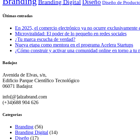
Branding
Diseño
Branding Digital
Diseño de Product
Últimas entradas
En 2025, el comercio electrónico ya no ocurre exclusivamente e
Microviralidad: El poder de lo pequeño en redes sociales
¿Tu marca escucha de verdad?
Nueva etapa como mentora en el programa Acelera Startups
¿Cómo construir y activar una comunidad online en torno a tu 
Badajoz
Avenida de Elvas, s/n,
Edificio Parque Científico Tecnológico
06071 Badajoz
info[@]alzabrand.com
(+34)688 904 626
Categorías
Branding
(56)
Branding Digital
(14)
Diseño
(17)