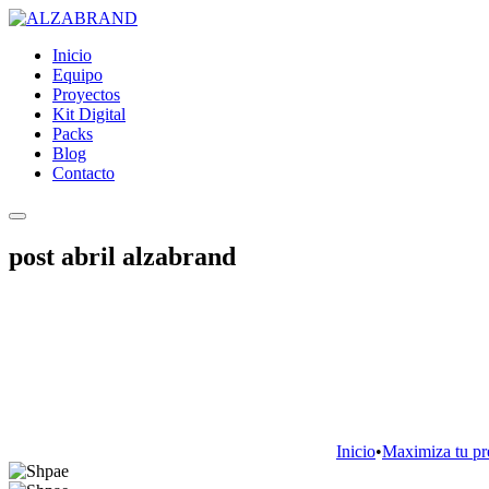
Inicio
Equipo
Proyectos
Kit Digital
Packs
Blog
Contacto
post abril alzabrand
Inicio
•
Maximiza tu pr