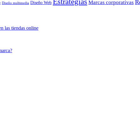
Estrategias
R
Marcas corporativas
o
Diseño Web
Diseño multimedia
n las tiendas online
marca?