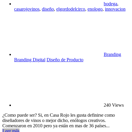
bodega
,
casarojovinos
,
diseño
,
elgordodelcirco
,
enologo
,
innovacion
Branding
Branding Digital
Diseño de Producto
240 Views
¿Como puede ser? Si, en Casa Rojo les gusta definirse como
diseñadores de vinos o mejor dicho, enólogos creativos.
Comenzaron en 2010 pero ya están en mas de 36 países...
Leer más