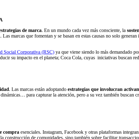
CA
 estrategias de marca
. En un mundo cada vez más consciente, la
soste
a
. Las marcas que fomentan y se basan en estas causas no solo generan 
d Social Corporativa (RSC)
ya que viene siendo lo más demandado por 
ducir su impacto en el planeta; Coca Cola, cuyas iniciativas buscan 
vidad
. Las marcas están adoptando
estrategias que involucran activa
s dinámicas… para capturar la atención, pero a su vez también buscan c
de compra
esenciales. Instagram, Facebook y otras plataformas integra
 la construcción de comunidades, sino también sobre facilitar transacc