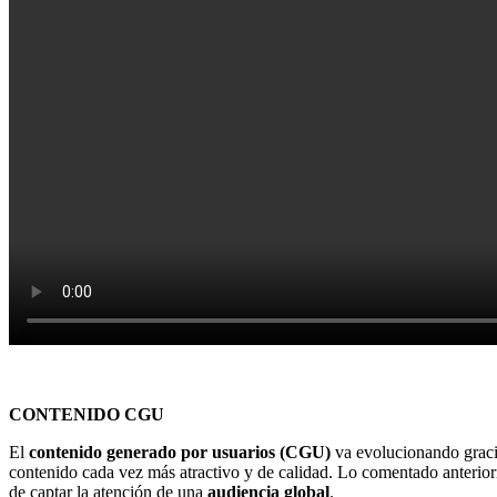
CONTENIDO CGU
El
contenido generado por usuarios (CGU)
va evolucionando gracia
contenido cada vez más atractivo y de calidad. Lo comentado anterio
de captar la atención de una
audiencia global
.