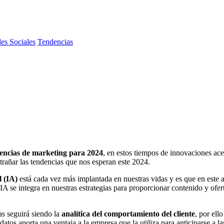
es Sociales
Tendencias
encias
de marketing para 2024
, en estos tiempos de innovaciones ac
trañar las tendencias que nos esperan este 2024.
l (IA)
está cada vez más implantada en nuestras vidas y es que en este 
A se integra en nuestras estrategias para proporcionar contenido y ofer
as seguirá siendo la
analítica del comportamiento del cliente
, por ello
 datos aporta una ventaja a la empresa que la utiliza para anticiparse a 