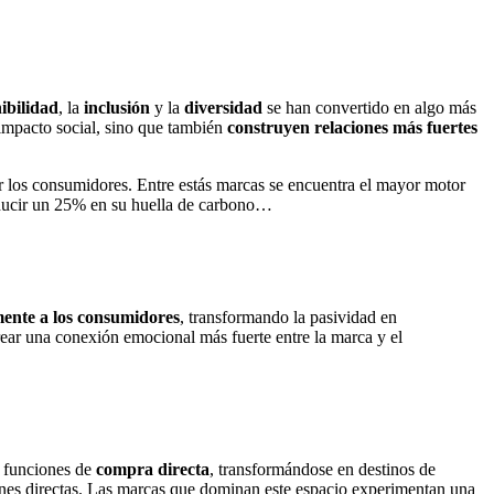
nibilidad
, la
inclusión
y la
diversidad
se han convertido en algo más
impacto social, sino que también
construyen relaciones más fuertes
los consumidores. Entre estás marcas se encuentra el mayor motor
reducir un 25% en su huella de carbono…
mente a los consumidores
, transformando la pasividad en
rear una conexión emocional más fuerte entre la marca y el
n funciones de
compra directa
, transformándose en destinos de
iones directas. Las marcas que dominan este espacio experimentan una