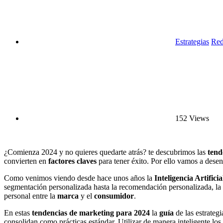
Estrategias
Red
152 Views
¿Comienza 2024 y no quieres quedarte atrás? te descubrimos las
tend
convierten en
factores claves
para tener éxito. Por ello vamos a desen
Como venimos viendo desde hace unos años la
Inteligencia Artificia
segmentación personalizada hasta la recomendación personalizada, la I
personal entre la
marca
y el
consumidor
.
En estas
tendencias de marketing para 2024
la
guía
de las estrategi
consolidan como prácticas estándar. Utilizar de manera inteligente los