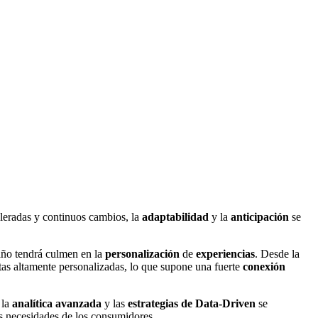
eleradas y continuos cambios, la
adaptabilidad
y la
anticipación
se
año tendrá culmen en la
personalización
de
experiencias
. Desde la
tas altamente personalizadas, lo que supone una fuerte
conexión
 la
analítica avanzada
y las
estrategias de Data-Driven
se
las necesidades de los consumidores.